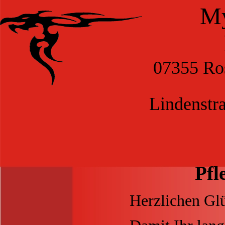
My
07355 Ros
Lindenstr
Pfl
Herzlichen Gl